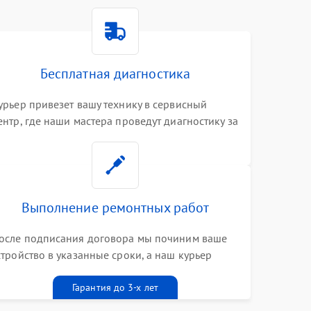
Бесплатная диагностика
урьер привезет вашу технику в сервисный
ентр, где наши мастера проведут диагностику за
0 минут
Выполнение ремонтных работ
осле подписания договора мы починим ваше
стройство в указанные сроки, а наш курьер
ривезет его к вам вместе с гарантийным
алоном бесплатно
Гарантия до 3-х лет